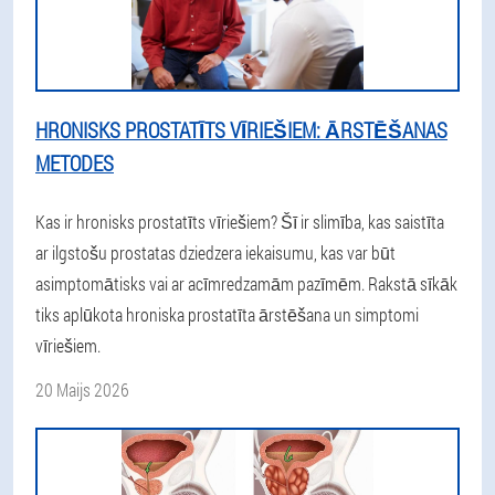
HRONISKS PROSTATĪTS VĪRIEŠIEM: ĀRSTĒŠANAS
METODES
Kas ir hronisks prostatīts vīriešiem? Šī ir slimība, kas saistīta
ar ilgstošu prostatas dziedzera iekaisumu, kas var būt
asimptomātisks vai ar acīmredzamām pazīmēm. Rakstā sīkāk
tiks aplūkota hroniska prostatīta ārstēšana un simptomi
vīriešiem.
20 Maijs 2026