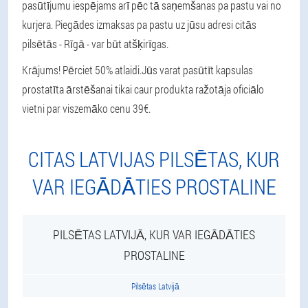
pasūtījumu iespējams arī pēc tā saņemšanas pa pastu vai no
kurjera. Piegādes izmaksas pa pastu uz jūsu adresi citās
pilsētās - Rīgā - var būt atšķirīgas.
Krājums! Pērciet 50% atlaidi.
Jūs varat pasūtīt kapsulas
prostatīta ārstēšanai tikai caur produkta ražotāja oficiālo
vietni par viszemāko cenu 39€.
CITAS LATVIJAS PILSĒTAS, KUR
VAR IEGĀDĀTIES PROSTALINE
PILSĒTAS LATVIJĀ, KUR VAR IEGĀDĀTIES
PROSTALINE
Pilsētas Latvijā