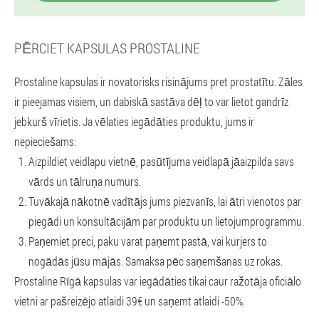
PĒRCIET KAPSULAS PROSTALINE
Prostaline kapsulas ir novatorisks risinājums pret prostatītu. Zāles
ir pieejamas visiem, un dabiskā sastāva dēļ to var lietot gandrīz
jebkurš vīrietis. Ja vēlaties iegādāties produktu, jums ir
nepieciešams:
Aizpildiet veidlapu vietnē, pasūtījuma veidlapā jāaizpilda savs
vārds un tālruņa numurs.
Tuvākajā nākotnē vadītājs jums piezvanīs, lai ātri vienotos par
piegādi un konsultācijām par produktu un lietojumprogrammu.
Paņemiet preci, paku varat paņemt pastā, vai kurjers to
nogādās jūsu mājās. Samaksa pēc saņemšanas uz rokas.
Prostaline Rīgā kapsulas var iegādāties tikai caur ražotāja oficiālo
vietni ar pašreizējo atlaidi 39€ un saņemt atlaidi -50%.