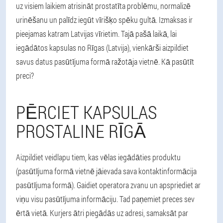
uz visiem laikiem atrisināt prostatīta problēmu, normalizē
urinēšanu un palīdz iegūt vīrišķo spēku gultā. Izmaksas ir
pieejamas katram Latvijas vīrietim. Tajā pašā laikā, lai
iegādātos kapsulas no Rīgas (Latvija), vienkārši aizpildiet
savus datus pasūtījuma formā ražotāja vietnē. Kā pasūtīt
preci?
PĒRCIET KAPSULAS
PROSTALINE RĪGĀ
Aizpildiet veidlapu tiem, kas vēlas iegādāties produktu
(pasūtījuma formā vietnē jāievada sava kontaktinformācija
pasūtījuma formā). Gaidiet operatora zvanu un apspriediet ar
viņu visu pasūtījuma informāciju. Tad paņemiet preces sev
ērtā vietā. Kurjers ātri piegādās uz adresi, samaksāt par