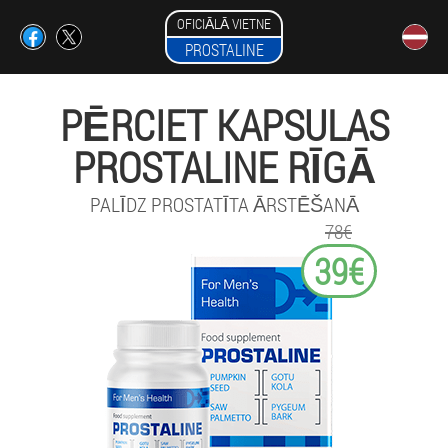
OFICIĀLĀ VIETNE
PROSTALINE
PĒRCIET KAPSULAS
PROSTALINE RĪGĀ
PALĪDZ PROSTATĪTA ĀRSTĒŠANĀ
78€
39€