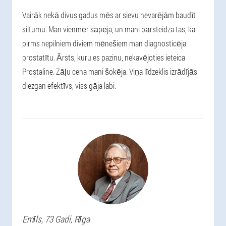
Vairāk nekā divus gadus mēs ar sievu nevarējām baudīt
siltumu. Man vienmēr sāpēja, un mani pārsteidza tas, ka
pirms nepilniem diviem mēnešiem man diagnosticēja
prostatītu. Ārsts, kuru es pazinu, nekavējoties ieteica
Prostaline. Zāļu cena mani šokēja. Viņa līdzeklis izrādījās
diezgan efektīvs, viss gāja labi.
Emīls
, 73 Gadi,
Rīga