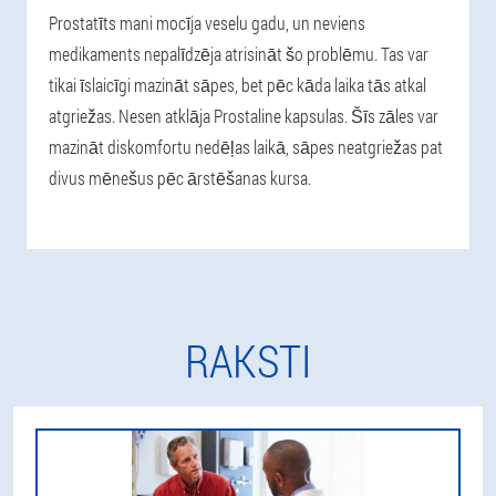
Prostatīts mani mocīja veselu gadu, un neviens
medikaments nepalīdzēja atrisināt šo problēmu. Tas var
tikai īslaicīgi mazināt sāpes, bet pēc kāda laika tās atkal
atgriežas. Nesen atklāja Prostaline kapsulas. Šīs zāles var
mazināt diskomfortu nedēļas laikā, sāpes neatgriežas pat
divus mēnešus pēc ārstēšanas kursa.
RAKSTI