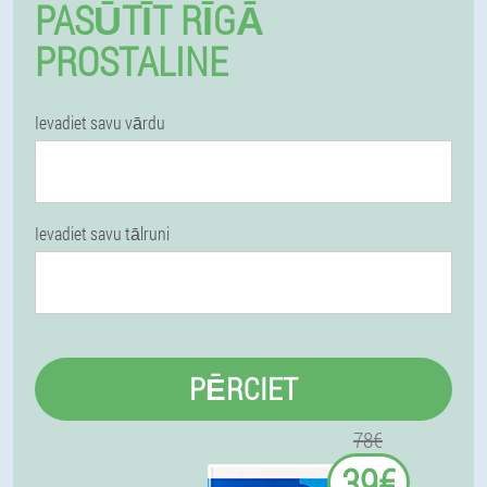
PASŪTĪT RĪGĀ
PROSTALINE
Ievadiet savu vārdu
Ievadiet savu tālruni
PĒRCIET
78€
39€