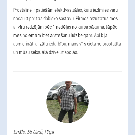
Prostaline ir patiešām efektīvas zāles, kuru iezīmi es varu
nosaukt par tās dabisko sastāvu. Pirmos rezultātus mēs
ar vīru redzējām pēc 1 nedēļas no kursa sākuma, tāpēc
mēs nolēmām iziet ārstēšanu līdz beigām. Abi bija
apmierināti ar zāļu iedarbību, mans vīrs cieta no prostatīta
un mūsu seksuālā dzīve uzlabojās.
Emīls
, 56 Gadi,
Rīga